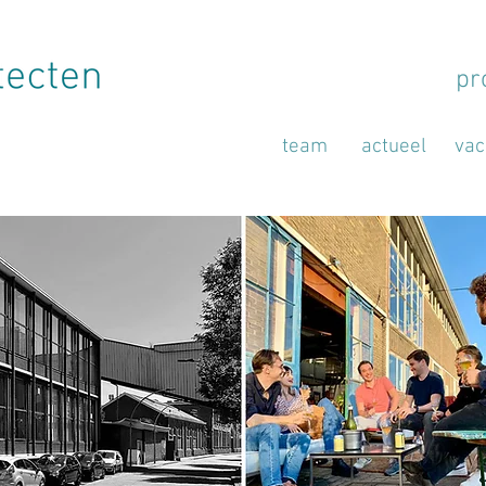
pr
team
actueel
vac