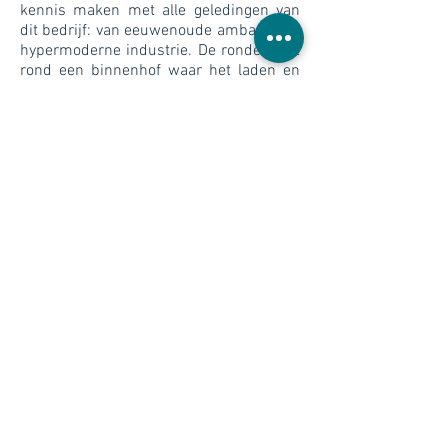
kennis maken met alle geledingen van
dit bedrijf: van eeuwenoude ambacht tot
hypermoderne industrie. De ronde voert
rond een binnenhof waar het laden en
lossen plaatsvindt en eindigt waar men
begon: in het proeflokaal waar men het
arsenaal aan producten van Herman
Jansen met genoegen tot zich kan
nemen.
Colofon
Opgave
Verbouw van een industrieel historisch
complex
Omvang
6.000 m2 nieuwbouw en verbouw
Opdrachtgever
Herman Jansen Beverages
Status
In ontwikkeling
Locatie
Schiedam