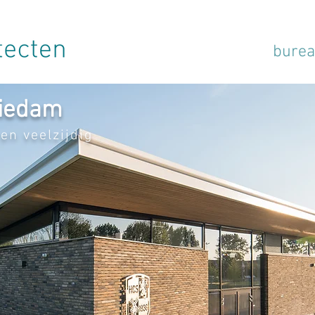
bure
hiedam
en veelzijdig