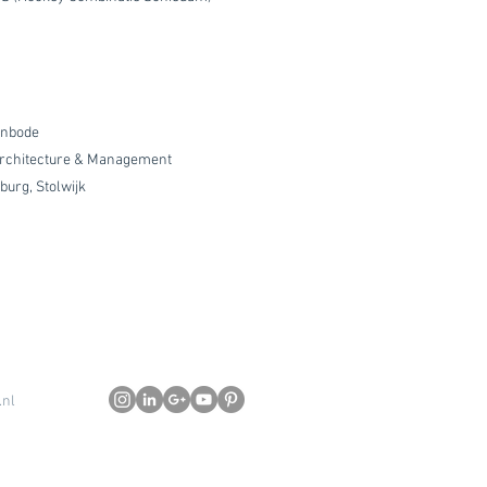
enbode
 Architecture & Management
urg, Stolwijk
.nl