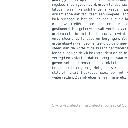
ingebed in een gevarieerd, groen landschap 
taluds, waar verschillende niveaus moe
dynamische dak faciliteert een soepele verb
knik omhoog in het dak en een subtiele k
metselwerkreliëf - markeren de entreeha
gesitueerd. Het gebouw is half verdiept aa
grotendeels in het landschap verdwijnt.
ondersteunende functies en bergingen. Bov
grote glasvlakken georiënteerd op de omgevi
sfeer. Aan de korte zijde kraagt het zadeld
lange zijde van de clubruimte, richting de tr
verlegd en knikt het dak omhoog en naar bu
geven het pand, ondanks een relatief besch
impact op de omgeving. Het gebouw is de blik
state-of-the-art hockeycomplex op het 
watervelden, 2 zandvelden en een miniveld.
STATS Architecten | architectenbureau uit Sc