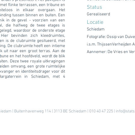
met flinke terrassen, een tribune en
Status
iteloos in elkaar overgaan. Het
Gerealiseerd
inding tussen binnen en buiten. Een
nik in de gevel - voorzien van een
Locatie
l, die halfweg de twee etages is
Schiedam
ngelegd, waardoor de onderste etage
 Hier bevinden zich kleedruimtes,
Fotografie: Ossip van Duiv
en is de clubruimte gesitueerd, met
i.s.m. ThijssenVerheijden
ng. De clubruimte heeft een intieme
ak uit naar een groot terras. Aan de
Aannemer: De Vries en Verb
ibune en het hoofdveld, wordt de blik
iten. Deze twee royale uitkragingen
eiden omvang, een grote ruimtelijke
vanger en identiteitsdrager voor dit
Hargaterrein in Schiedam, met 4
hiedam | Buitenhavenweg 114 | 3113 BE Schiedam | 010 40 47 225 |
info@stats