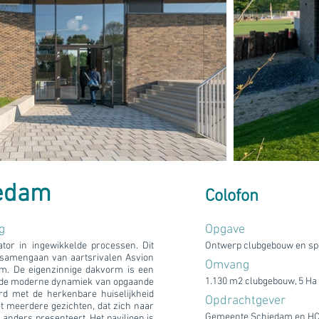
iedam
Colofon
g
Opgave
tor in ingewikkelde processen. Dit
Ontwerp clubgebouw en sp
t samengaan van aartsrivalen Asvion
Omvang
am. De eigenzinnige dakvorm is een
1.130 m2 clubgebouw, 5 Ha 
s: de moderne dynamiek van opgaande
rd met de herkenbare huiselijkheid
Opdrachtgever
t meerdere gezichten, dat zich naar
Gemeente Schiedam en HC
 anders presenteert. Het paviljoen is