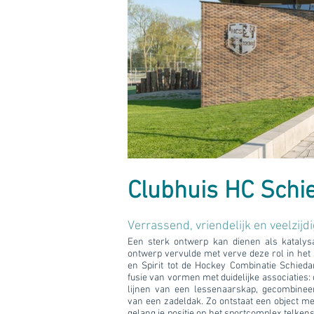
Clubhuis HC Sch
Verrassend, vriendelijk en veelzijdi
Een sterk ontwerp kan dienen als katalysa
ontwerp vervulde met verve deze rol in he
en Spirit tot de Hockey Combinatie Schied
fusie van vormen met duidelijke associatie
lijnen van een lessenaarskap, gecombinee
van een zadeldak. Zo ontstaat een object me
gelang je positie op het sportcomplex telkens